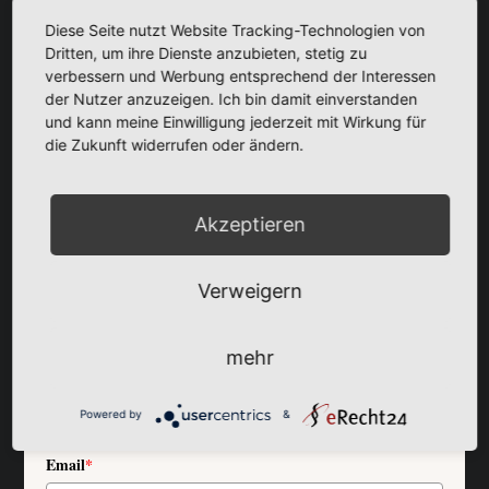
für Deine Ausstrahlung & Präsenz.
Diese Seite nutzt Website Tracking-Technologien von
Genau diese 5 Farbhebel zeige ich
Dritten, um ihre Dienste anzubieten, stetig zu
verbessern und Werbung entsprechend der Interessen
Dir
der Nutzer anzuzeigen. Ich bin damit einverstanden
in diesem Guide.
und kann meine Einwilligung jederzeit mit Wirkung für
die Zukunft widerrufen oder ändern.
Akzeptieren
Deine 5 Tipps für Farbpräsenz sind
gleich da...
Verweigern
Trage Dich einfach unten ein und klicke auf den "Sende" -
Button ein um meine Tipps schnell zu bekommen!
mehr
Dein Vorname
Powered by
&
Email
*