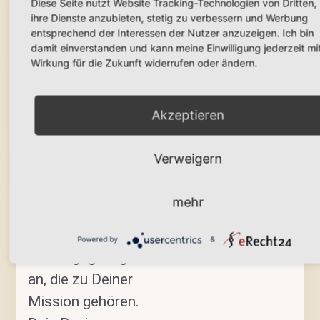
Diese Seite nutzt Website Tracking-Technologien von Dritten,
ihre Dienste anzubieten, stetig zu verbessern und Werbung
Strahlend
entsprechend der Interessen der Nutzer anzuzeigen. Ich bin
damit einverstanden und kann meine Einwilligung jederzeit mi
Du fühlst Dich in
Wirkung für die Zukunft widerrufen oder ändern.
Deiner Haut
rundum wohl –
Akzeptieren
und die Welt
spürt es.
Verweigern
Du ziehst
mehr
magnetisch die
Kunden, Chancen
Powered by
&
und Begegnungen
an, die zu Deiner
Mission gehören.