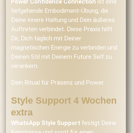
Power Confidence Connection
ist eine
tiefgehende Embodiment-Übung, die
Deine innere Haltung und Dein äußeres
Auftreten verbindet. Diese Praxis hilft
Dir, Dich täglich mit Deiner
magnetischen Energie zu verbinden und
Deinen Stil mit Deinem Future Self zu
verankern.
Dein Ritual für Präsenz und Power.
Style Support 4 Wochen
extra
WhatsApp Style Support
festigt Deine
Kenntnisse und sorgt für einen