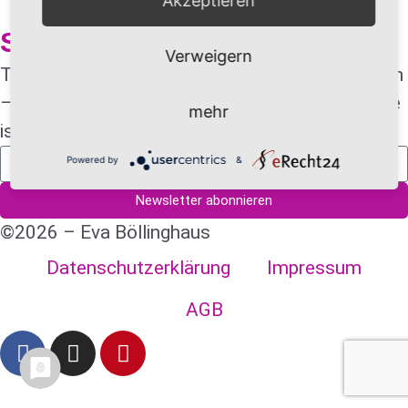
Akzeptieren
Style Confidence Newsletter
Verweigern
This newsletter comes in both English & German
– because my clients are international, and style
mehr
is universal.
Powered by
&
Newsletter abonnieren
©2026 – Eva Böllinghaus
Datenschutzerklärung
Impressum
AGB