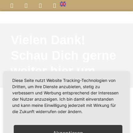
Professionelle Farbberatung
Stilberatung & Personal Styling
Success Stories ♡
Vielen Dank!
Schau Dich gerne
weiter hier um
Diese Seite nutzt Website Tracking-Technologien von
Dritten, um ihre Dienste anzubieten, stetig zu
verbessern und Werbung entsprechend der Interessen
der Nutzer anzuzeigen. Ich bin damit einverstanden
Bitte bestätige noch kurz
und kann meine Einwilligung jederzeit mit Wirkung für
die Zukunft widerrufen oder ändern.
den Link in Deinem
Postfach…